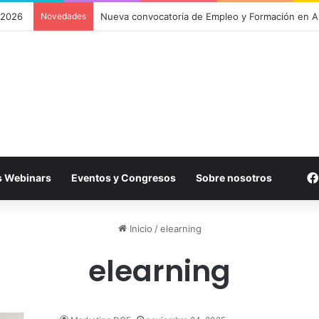
 2026
Novedades
Plataforma DGF: un campus virtual para gestiona
s Webinars
Eventos y Congresos
Sobre nosotros
Inicio
/
elearning
elearning