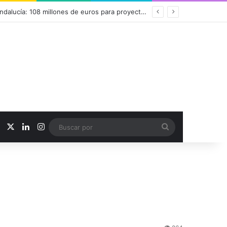
r toda la formación desde un único lugar
Facebook
X
LinkedIn
Instagram
Buscar
por