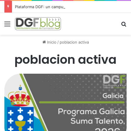
Plataforma DGF: un campus virtual para gestionar toda la formación desde un único lugar
Menú
B
Inicio
/
poblacion activa
poblacion activa