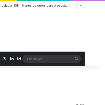
r toda la formación desde un único lugar
Facebook
X
LinkedIn
Instagram
Buscar
por