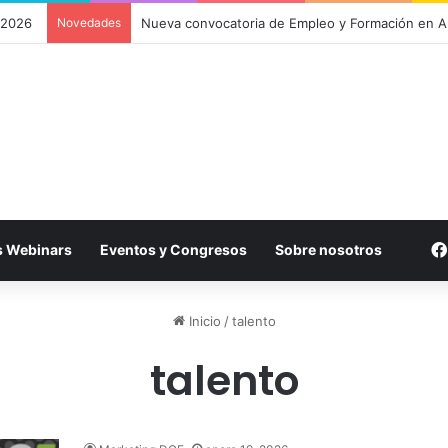
 2026
Novedades
Plataforma DGF: un campus virtual para gestiona
s Webinars
Eventos y Congresos
Sobre nosotros
Inicio
/
talento
talento