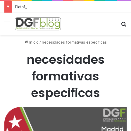
Plataforma DGF: un campus virtual para gestionar toda la formación desde un único lugar
Menú
B
Inicio
/
necesidades formativas especificas
necesidades
formativas
especificas