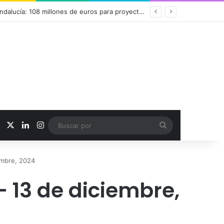
r toda la formación desde un único lugar
Facebook
X
LinkedIn
Instagram
Buscar
por
embre, 2024
 13 de diciembre,