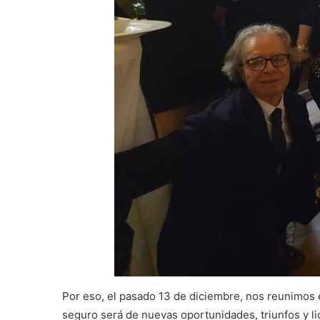
Por eso, el pasado 13 de diciembre, nos reunimos 
seguro será de nuevas oportunidades, triunfos y l