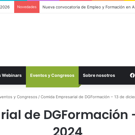
 2026
Novedades
Plataforma DGF: un campus virtual para gestiona
s Webinars
Eventos y Congresos
Sobre nosotros
ventos y Congresos
/
Comida Empresarial de DGFormación – 13 de dici
al de DGFormación –
2024