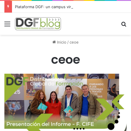
Plataforma DGF: un campus virtual para gestionar toda la formación desde un único lugar
Menú
B
Inicio
/
ceoe
ceoe