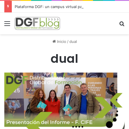
Plataforma DGF: un campus virtual para gestionar toda la formación desde un único lugar
Menú
B
Inicio
/
dual
dual